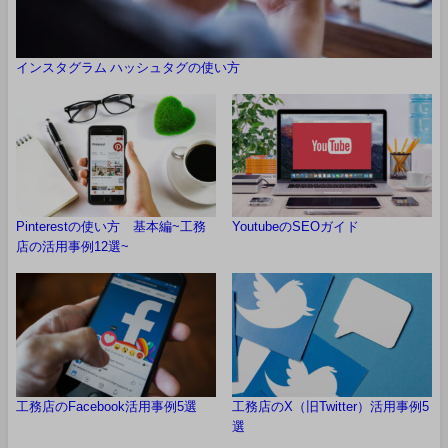
インスタグラム ハッシュタグの使い方
Pinterestの使い方 基本編~工務
YoutubeのSEOガイド
店の活用事例12選~
工務店のFacebook活用事例5選
工務店のX（旧Twitter）活用事例5
選