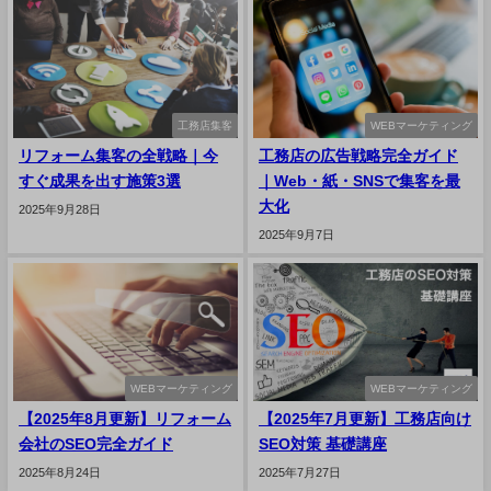
工務店集客
WEBマーケティング
リフォーム集客の全戦略｜今
工務店の広告戦略完全ガイド
すぐ成果を出す施策3選
｜Web・紙・SNSで集客を最
大化
2025年9月28日
2025年9月7日
WEBマーケティング
WEBマーケティング
【2025年8月更新】リフォーム
【2025年7月更新】工務店向け
会社のSEO完全ガイド
SEO対策 基礎講座
2025年8月24日
2025年7月27日