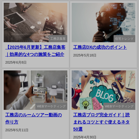
工務店集客
住宅トレンド
【2025年6月更新】工務店集客
工務店DXの成功のポイント
｜効果的な4つの施策をご紹介
2025年5月18日
2025年6月8日
WEBマーケティング
WEBマーケティング
工務店のルームツアー動画の
工務店ブログ完全ガイド｜読
作り方
まれるコツとすぐ使えるネタ
50選
2025年5月11日
2025年4月30日