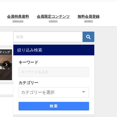
会員特典資料
会員限定コンテンツ
無料会員登録
DOWNLOAD
CONTENT
MEMBER
絞り込み検索
ケティング
工務店集客
WEBマーケ
キーワード
店集客の
【工務店向け】初めてのGoogle
工務店ホームページ成功事
Analytics使い方講座
デザインのコツ
2021年3月15日
2025年10月13日
カテゴリー
検索