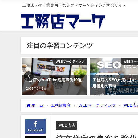
工務店・住宅業界向けの集客・マーケティング学習サイト
注目の学習コンテンツ
工務店集客
WEBマーケティング
WEBマー
。工務店
工務店のYouTube活用事例10選
工務店のSEO対策におけ
の立て方
規模別の戦略
2021年5月1日
2021年3月20日
ホーム
工務店集客
WEBマーケティング
WEB広
WEB広告
Facebook