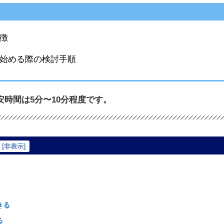
特徴
告を始める際の検討手順
時間は5分〜10分程度です。
[
非表示
]
きる
る