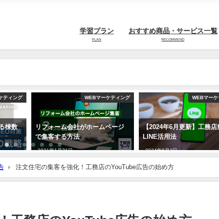
学習プラン
おすすめ商品・サービス一覧
PLAN
RECOMMEND
ケティング
WEBマーケティング
WEBマー
る棟数
リフォーム会社がホームページ
【2024年6月更新】工務
で集客する方法
LINE活用法
2021年1月31日
2024年6月2日
告
注文住宅の集客を強化！工務店のYouTube広告の始め方