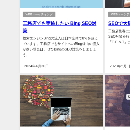
WEBマーケティング
WEBマーケ
工務店でも実施したい Bing SEO対
SEOで大切
策
工務店集客に
SEO対策を行
検索エンジンBingの流入は日本全体で8%を超え
「E-E-A-T
ています。工務店でもサイトへのBing経由の流入
が多い場合は、ぜひBingのSEO対策をしましょ
う。...
2024年4月30日
2023年5月1