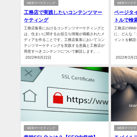
WEBマーケティング
WEBマーケ
工務店で実践したいコンテンツマー
ページタ
ケティング
トルで検
工務店集客におけるコンテンツマーケティングと
工務店のWe
は、住まいに関するお役立ち情報が掲載されたメ
に、どんな「
ディアを作ることです。工務店集客においてコン
イントを解説し
テンツマーケティングを実践する意義と工務店が
用意すべきコンテンツについて解説します。...
2022年8月22日
2022年3月2
WEBマーケティング
WEBマーケ