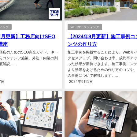
ティング
WEBマーケティング
年7月更新】工務店向けSEO
【2024年9月更新】施工事例コ
講座
ンツの作り方
務店のためのSEO完全ガイド。キー
施工事例を掲載することにより、Webサ
らコンテンツ施策、外注・内製の判
クセスアップ、問い合わせ率、成約率ア
解説。...
った効果が期待できます。施工事例コン
より効果をあげるための作り方のコツや
の事例について解説します。...
7日
2024年9月1日