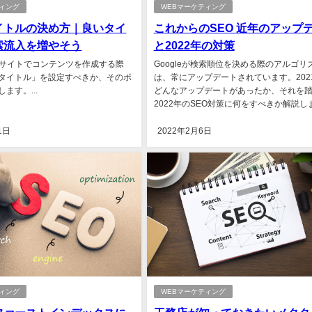
ティング
WEBマーケティング
イトルの決め方｜良いタイ
これからのSEO 近年のアップ
索流入を増やそう
と2022年の対策
bサイトでコンテンツを作成する際
Googleが検索順位を決める際のアルゴリ
タイトル」を設定すべきか、そのポ
は、常にアップデートされています。202
ます。...
どんなアップデートがあったか、それを
2022年のSEO対策に何をすべきか解説します
1日
2022年2月6日
ティング
WEBマーケティング