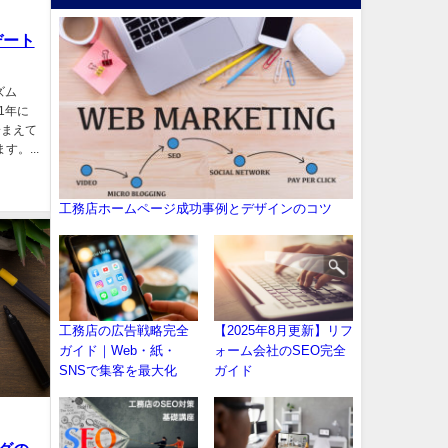
デート
ズム
1年に
踏まえて
。...
工務店ホームページ成功事例とデザインのコツ
工務店の広告戦略完全
【2025年8月更新】リフ
ガイド｜Web・紙・
ォーム会社のSEO完全
SNSで集客を最大化
ガイド