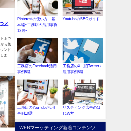
Pinterestの使い方 基
YoutubeのSEOガイド
つメ
本編~工務店の活用事例
12選~
ット上で
こから集
オウンド
説しま
工務店のFacebook活用
工務店のX（旧Twitter）
事例5選
活用事例5選
工務店のYouTube活用
リスティング広告のは
事例10選
じめ方
WEBマーケティング新着コンテンツ