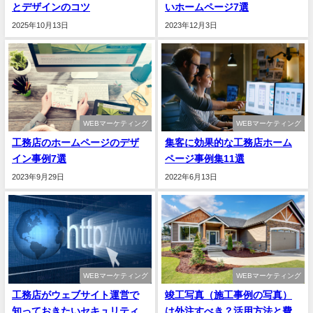
とデザインのコツ
いホームページ7選
2025年10月13日
2023年12月3日
WEBマーケティング
WEBマーケティング
工務店のホームページのデザ
集客に効果的な工務店ホーム
イン事例7選
ページ事例集11選
2023年9月29日
2022年6月13日
WEBマーケティング
WEBマーケティング
工務店がウェブサイト運営で
竣工写真（施工事例の写真）
知っておきたいセキュリティ
は外注すべき？活用方法と費