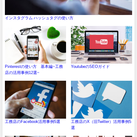
インスタグラム ハッシュタグの使い方
Pinterestの使い方 基本編~工務
YoutubeのSEOガイド
店の活用事例12選~
工務店のFacebook活用事例5選
工務店のX（旧Twitter）活用事例5
選