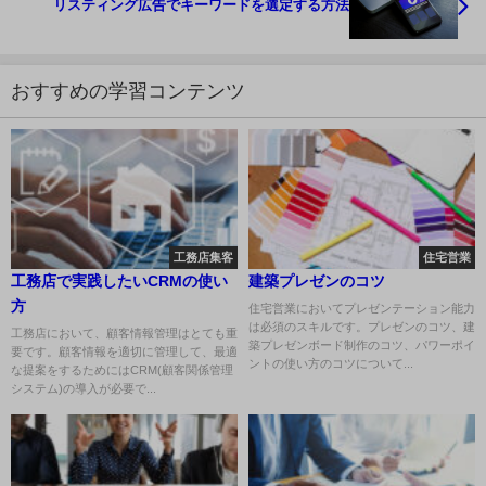
リスティング広告でキーワードを選定する方法
おすすめの学習コンテンツ
工務店集客
住宅営業
工務店で実践したいCRMの使い
建築プレゼンのコツ
方
住宅営業においてプレゼンテーション能力
は必須のスキルです。プレゼンのコツ、建
工務店において、顧客情報管理はとても重
築プレゼンボード制作のコツ、パワーポイ
要です。顧客情報を適切に管理して、最適
ントの使い方のコツについて...
な提案をするためにはCRM(顧客関係管理
システム)の導入が必要で...