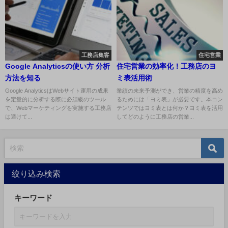
工務店集客
住宅営業
Google Analyticsの使い方 分析
住宅営業の効率化！工務店のヨ
方法を知る
ミ表活用術
Google AnalyticsはWebサイト運用の成果
業績の未来予測ができ、営業の精度を高め
を定量的に分析する際に必須級のツール
るためには「ヨミ表」が必要です。本コン
で、Webマーケティングを実施する工務店
テンツではヨミ表とは何か？ヨミ表を活用
は避けて...
してどのように工務店の営業...
絞り込み検索
キーワード