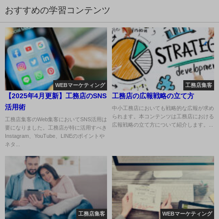
おすすめの学習コンテンツ
WEBマーケティング
工務店集客
【2025年4月更新】工務店のSNS
工務店の広報戦略の立て方
活用術
中小工務店においても戦略的な広報が求め
られます。本コンテンツは工務店における
工務店集客のWeb集客においてSNS活用は
広報戦略の立て方について紹介します。...
要になりました。工務店が特に活用すべき
Instagram、YouTube、LINEのポイントや
ネタ...
工務店集客
WEBマーケティング