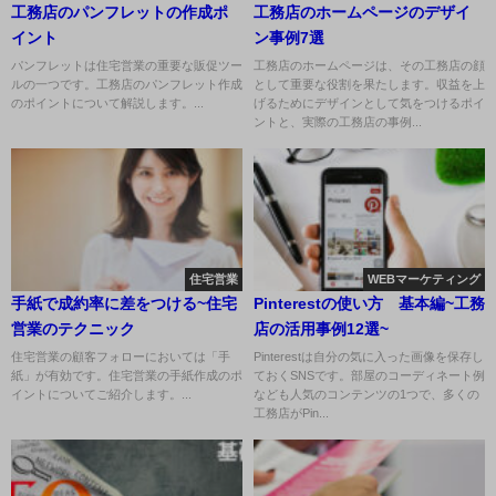
工務店のパンフレットの作成ポ
工務店のホームページのデザイ
イント
ン事例7選
パンフレットは住宅営業の重要な販促ツー
工務店のホームページは、その工務店の顔
ルの一つです。工務店のパンフレット作成
として重要な役割を果たします。収益を上
のポイントについて解説します。...
げるためにデザインとして気をつけるポイ
ントと、実際の工務店の事例...
住宅営業
WEBマーケティング
手紙で成約率に差をつける~住宅
Pinterestの使い方 基本編~工務
営業のテクニック
店の活用事例12選~
住宅営業の顧客フォローにおいては「手
Pinterestは自分の気に入った画像を保存し
紙」が有効です。住宅営業の手紙作成のポ
ておくSNSです。部屋のコーディネート例
イントについてご紹介します。...
なども人気のコンテンツの1つで、多くの
工務店がPin...