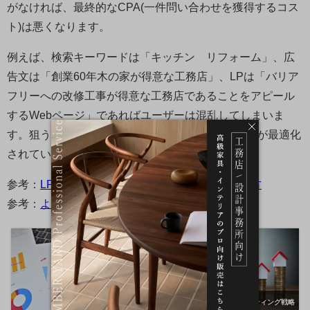
がなければ、最終的なCPA(一件問い合わせを獲得するコス
ト)は悪くなります。
例えば、検索キーワードは「キッチン リフォーム」、広
告文は「創業60年木の家が得意な工務店」、LPは「バリア
フリーへの改修工事が得意な工務店であることをアピール
するWebページ」であればユーザーは混乱してしまいま
す。狙うキーワード単位で、これら3つのバランスが最適化
されているか確認してください。
参考：
LPO（ランディングページ最適化）のやり方
参考：
より効率的に集客を！CPAの改善方法
WEB広告
マーケティング戦略