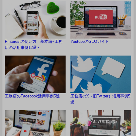
Pinterestの使い方 基本編~工務
YoutubeのSEOガイド
店の活用事例12選~
工務店のFacebook活用事例5選
工務店のX（旧Twitter）活用事例5
選