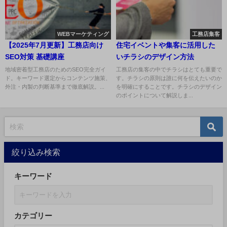
WEBマーケティング
工務店集客
【2025年7月更新】工務店向け
住宅イベントや集客に活用した
SEO対策 基礎講座
いチラシのデザイン方法
地域密着型工務店のためのSEO完全ガイ
工務店の集客の中でチラシはとても重要で
ド。キーワード選定からコンテンツ施策、
す。チラシの原則は誰に何を伝えたいのか
外注・内製の判断基準まで徹底解説。...
を明確にすることです。チラシのデザイン
のポイントについて解説しま...
絞り込み検索
キーワード
カテゴリー