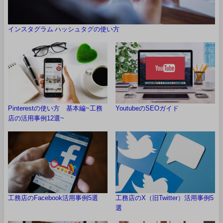
インスタグラム ハッシュタグの使い方
Pinterestの使い方 基本編~工務
YoutubeのSEOガイド
店の活用事例12選~
工務店のFacebook活用事例5選
工務店のX（旧Twitter）活用事例5
選