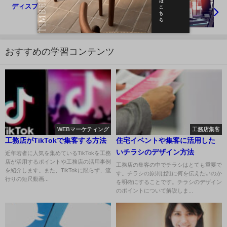
ディスプレイ広告とは？工務店のメリットデメリッ
ト
おすすめの学習コンテンツ
WEBマーケティング
工務店集客
工務店がTikTokで集客する方法
住宅イベントや集客に活用した
いチラシのデザイン方法
近年若者に人気を集めているTikTokを工務
店が活用するポイントや工務店の活用事例
工務店の集客の中でチラシはとても重要で
を紹介します。また、TikTokに限らず、流
す。チラシの原則は誰に何を伝えたいのか
行りの短尺動画...
を明確にすることです。チラシのデザイン
のポイントについて解説しま...