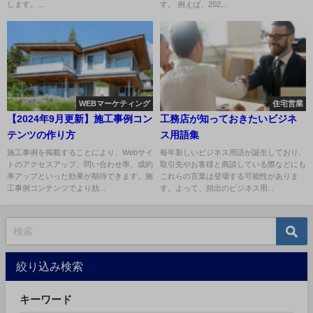
します。...
す。 例えば、202...
WEBマーケティング
住宅営業
【2024年9月更新】施工事例コン
工務店が知っておきたいビジネ
テンツの作り方
ス用語集
施工事例を掲載することにより、Webサイ
毎年新しいビジネス用語が誕生しており、
トのアクセスアップ、問い合わせ率、成約
取引先やお客様と商談している際などにも
率アップといった効果が期待できます。施
これらの言葉は登場する可能性がありま
工事例コンテンツでより効...
す。よって、頻出のビジネス用...
絞り込み検索
キーワード