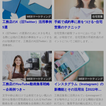
WEBマーケティング
住宅営業
工務店のX（旧Twitter）活用事例
手紙で成約率に差をつける~住宅
5選
営業のテクニック
X（旧Twitter）の更新のためにネタを考え
住宅営業の顧客フォローにおいては「手
る際には他の工務店の事例をチェックする
紙」が有効です。住宅営業の手紙作成のポ
のが効果的です。工務店のX(旧Twitter）活
イントについてご紹介します。...
用事例5...
WEBマーケティング
WEBマーケティング
工務店のYouTube動画集客戦略
インスタグラム（Instagram）の
～企画例つき～
新機能とその活用法【2022年
版】
文字や静止画だけでは表現できない職人の
工務店集客に活用されているinstagramで
技やお客様の空気感を伝えられるYouTube
すが毎年のようにさまざまな機能が追加さ
動画を使った集客戦略を企画例と共に紹介
れており、集客手法の幅も拡大していま